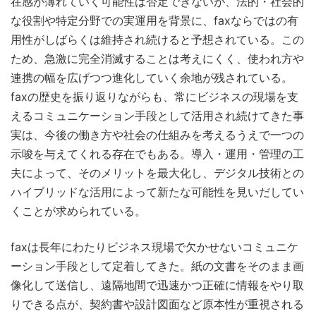
在感が薄れていく可能性は否定できないが、法的・社会的
な役割や特定分野での実運用を背景に、faxならではの有
用性がしばらくは維持され続けると予想されている。この
ため、急激に完全消滅することは考えにくく、使われ方や
連携の幅を広げつつ進化していく余地が残されている。
faxの歴史を振り返りながらも、常にビジネスの現場を支
えるコミュニケーション手段として活用され続けてきた事
実は、今後の働き方や社会の仕組みを考えるうえで一つの
示唆を与えてくれる存在でもある。導入・運用・管理の工
夫によって、そのメリットを最大化し、デジタル技術との
ハイブリッドな活用によって新たな可能性を見いだしてい
くことが求められている。
faxは長年にわたりビジネス現場で欠かせないコミュニケ
ーション手段として定着してきた。紙の文書をそのまま画
像化して送信し、遠隔地間で迅速かつ正確に情報をやり取
りできる点が、契約書や設計図面など原本性が重視される