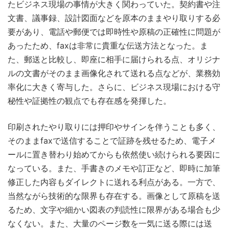
たビジネス現場の事情が大きく関わっていた。契約書や注
文書、議事録、設計図面などを原本のままやり取りする必
要があり、電話や郵便では即時性や原稿の正確性に問題が
あったため、faxは非常に貴重な伝送方法となった。ま
た、郵送と比較し、即座に相手に届けられる点、オリジナ
ルの文書がそのまま画像化されて送れる点などが、業務効
率化に大きく寄与した。さらに、ビジネス現場における守
秘性や証拠性の観点でも存在感を発揮した。
印刷されたやり取りには押印やサインを伴うことも多く、
そのままfaxで送信することで証跡を残せるため、電子メ
ールに置き替わり始めてからも依然使い続けられる要因に
なっている。また、手書きのメモや訂正など、即時に加筆
修正した内容もダイレクトに送れる利点がある。一方で、
当然ながら技術的な限界も存在する。画像として原稿を送
るため、文字や細かい図表の判読性に限界がある場合も少
なくない。また、大量のページ数を一気に送る際には送