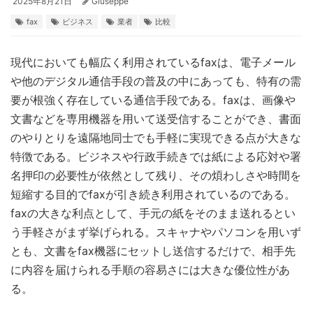
2025年8月21日
Giuseppe
fax
ビジネス
業者
比較
現代においても幅広く利用されているfaxは、電子メール
や他のデジタル通信手段の普及の中にあっても、特有の需
要が根強く存在している通信手段である。
faxは、画像や
文書などを専用機器を用いて送受信することができ、書面
のやりとりを遠隔地同士でも手軽に実現できる点が大きな
特徴である。ビジネスや行政手続きでは紙による応対や署
名押印の必要性が依然として残り、その煩わしさや時間を
短縮する目的でfaxが引き続き利用されているのである。
faxの大きな利点として、手元の紙をそのまま送れるとい
う手軽さがまず挙げられる。スキャナやパソコンを用いず
とも、文書をfax機器にセットし送信するだけで、相手先
に内容を届けられる手順の容易さには大きな優位性があ
る。