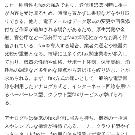
また、即時性もfaxの強みであり、送信後ほぼ同時に相手
が内容を受け取るため、時間を置かずに書類などをやり取
りできる。他方、電子メールはデータ形式の変更や画像添
付など作業が追加される場合があるため、厚生労働や金
融、官公庁など一部分野ではfaxの即応性が今なお高く評
価されている。faxを導入する場合、業者の選定や機器の
比較が重要となる。市場には多くのfax関連業者が参入し
ており、機器の性能や価格、サポート体制、保守契約、消
耗品の調達など多角的な観点から選択肢を絞り込むことが
求められる。まず、fax方式の違いとして一般的な電話回
線を利用したアナログ方式と、インターネット回線を用い
るペーパーレス型、クラウド型faxサービスが挙げられ
る。
アナログ型は従来のfax通信に強みを持ち、機器の一括購
入やシンプルな構造が特徴である。一方、クラウド型やイ
ンターネットfaxは、fax機自体を設置せず電子データとし