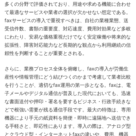
多くの分野で評価されており、用途や求める機能に合わせ
て最適なサービスや業者の選択が欠かせない想定である。
faxサービスの導入で重視すべきは、自社の業種業態、送
受信件数、書類の重要度、対応速度、費用対効果など多岐
にわたり、安易な価格重視だけでなく安定稼働や将来的な
拡張性、障害対応能力など長期的な観点から利用継続の信
頼性を判断することが重要とされる。
さらに、業務プロセス全体を俯瞰し、faxの導入が労働生
産性や情報管理にどう結びつくのかまで考慮して業者比較
を行うことが、適切なfax運用の第一歩となる。faxは、電
子メールやデジタル通信が普及した現代においても、迅速
な書面送付や押印・署名を要するビジネス・行政手続きな
どで根強い需要が残る通信手段です。最大の特徴は、専用
機器により手元の紙資料を簡便・即時に遠隔地へ送信でき
る手軽さと、即応性にあります。導入の際は、アナログ型
とクラウド型・インターネットfaxの違いや、費用、機器