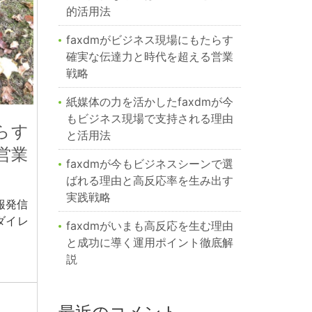
的活用法
faxdmがビジネス現場にもたらす
確実な伝達力と時代を超える営業
戦略
紙媒体の力を活かしたfaxdmが今
もビジネス現場で支持される理由
らす
と活用法
営業
faxdmが今もビジネスシーンで選
ばれる理由と高反応率を生み出す
実践戦略
報発信
ダイレ
faxdmがいまも高反応を生む理由
と成功に導く運用ポイント徹底解
説