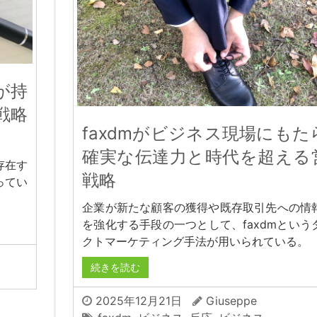
が持
戦略
faxdmがビジネス現場にもた
確実な伝達力と時代を超える
存在す
戦略
ってい
企業が新たな顧客の獲得や既存取引先への情
を強化する手段の一つとして、faxdmという
クトマーケティング手法が用いられている。
続きを読む
2025年12月21日
Giuseppe