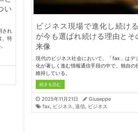
つい
ビジネス現場で進化し続けるf
用され
が今も選ばれ続ける理由とそ
は、特
来像
る。
現代のビジネス社会において、「fax」はデ
化が著しく進む情報通信手段の中で、独自の
維持している。
続きを読む
2025年11月21日
Giuseppe
fax
,
ビジネス
,
送信
,
ビジネス