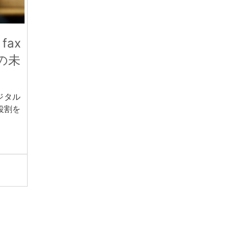
ax
の未
ジタル
役割を