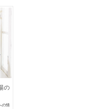
場の
への情