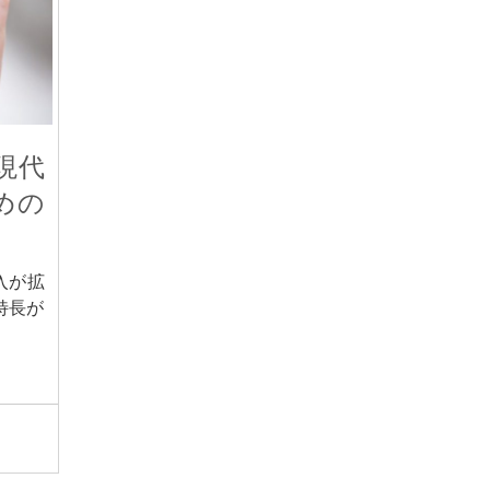
現代
めの
入が拡
特長が