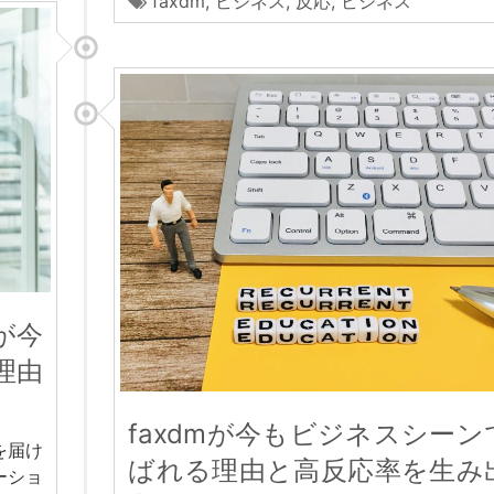
faxdm
,
ビジネス
,
反応
,
ビジネス
が今
理由
faxdmが今もビジネスシーン
を届け
ばれる理由と高反応率を生み
ーショ