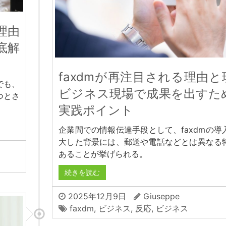
理由
底解
faxdmが再注目される理由と
でも、
ビジネス現場で成果を出すた
つとさ
実践ポイント
企業間での情報伝達手段として、faxdmの導
大した背景には、郵送や電話などとは異なる
あることが挙げられる。
続きを読む
2025年12月9日
Giuseppe
faxdm
,
ビジネス
,
反応
,
ビジネス